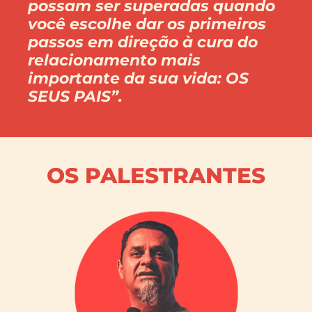
possam ser superadas quando
você escolhe dar os primeiros
passos em direção à cura do
relacionamento mais
importante da sua vida: OS
SEUS PAIS”.
OS PALESTRANTES