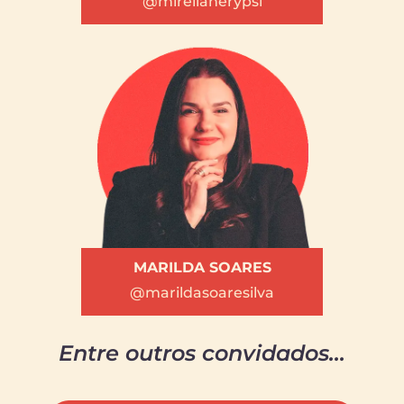
@mirellanerypsi
MARILDA SOARES
@marildasoaresilva
Entre outros convidados...