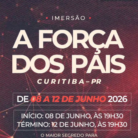
C U R I T I B A – PR
O MAIOR SEGREDO PARA