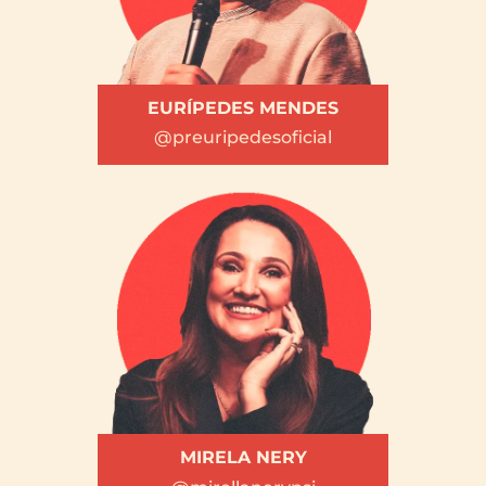
EURÍPEDES MENDES
@preuripedesoficial
MIRELA NERY