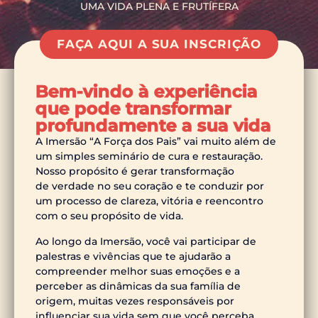
UMA VIDA PLENA E FRUTÍFERA
FAÇA AQUI A SUA INSCRIÇÃO
Bem-vindo à experiência
que pode transformar
profundamente a sua vida
A Imersão “A Força dos Pais” vai muito além de
um simples seminário de cura e restauração.
Nosso propósito é gerar transformação
de verdade no seu coração e te conduzir por
um processo de clareza, vitória e reencontro
com o seu propósito de vida.
Ao longo da Imersão, você vai participar de
palestras e vivências que te ajudarão a
compreender melhor suas emoções e a
perceber as dinâmicas da sua família de
origem, muitas vezes responsáveis por
influenciar sua vida sem que você perceba.