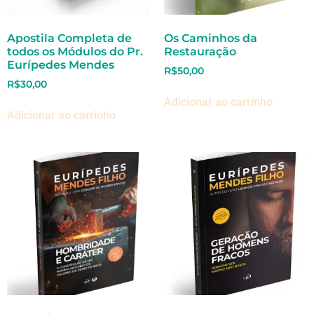
Apostila Completa de
Os Caminhos da
todos os Módulos do Pr.
Restauração
Eurípedes Mendes
R$
50,00
R$
30,00
Adicionar ao carrinho
Adicionar ao carrinho